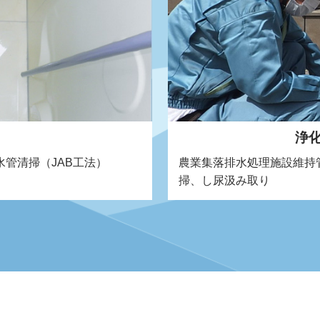
浄
管清掃（JAB工法）
農業集落排水処理施設維持
掃、し尿汲み取り